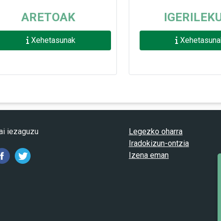
ARETOAK
IGERILEK
Xehetasunak
Xehetasuna
ai iezaguzu
Legezko oharra
Iradokizun-ontzia
Izena eman