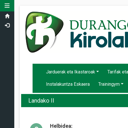
Toggle navigation
Jarduerak eta Ikastaroak
Tarifak et
Instalakuntza Eskaera
Trainingym
Landako II
Helbidea: