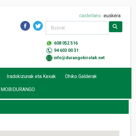
castellano
euskera
608 052 516
94 603 00 31
info@durangokirolak.net
Iradokizunak eta Kexak
Ohiko Galderak
MOBIDURANGO